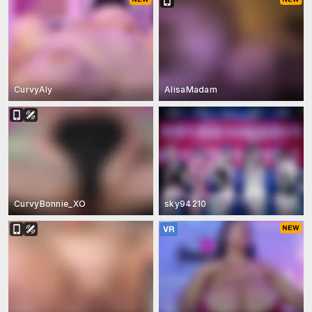
CurvyAly
AlisaMadam
CurvyBonnie_XO
sky94210