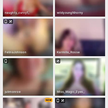
naughty_curvy1_
wildyoungNhorny
FelinaJohnson
Karmilla_Rosse
julimonroe
Miss_Magic_Eyes_