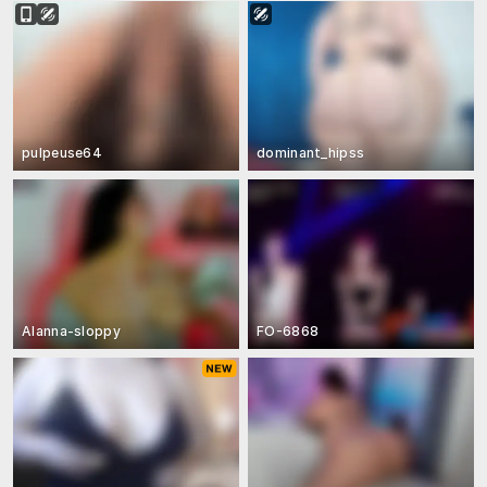
pulpeuse64
dominant_hipss
Alanna-sloppy
FO-6868