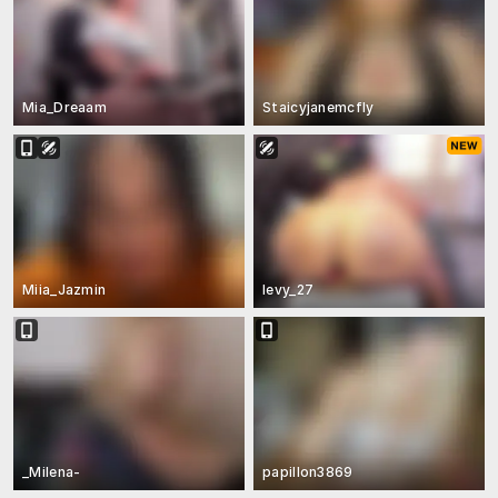
Mia_Dreaam
Staicyjanemcfly
Miia_Jazmin
levy_27
_Milena-
papillon3869