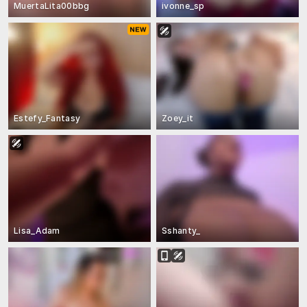
MuertaLita00bbg
ivonne_sp
Estefy_Fantasy
Zoey_it
Lisa_Adam
Sshanty_