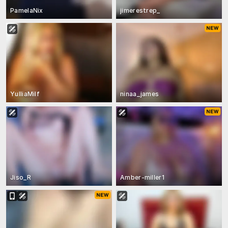
PamelaNix
jimerestrep_
YulliaMilf
ninaa_james
Jiso_R
Amber-miller1