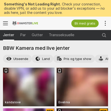
Something's Not Loading Right.
Check your connection,
disable VPN, or add us to your ad blocker's exceptions — no
ads here, just the content you love.
Bli med gratis
Jenter
Par
Gutter
Transseksuelle
BBW Kamera med live jenter
Utseende
Land
Pris og type show
Akt
kandalove
Evelinia