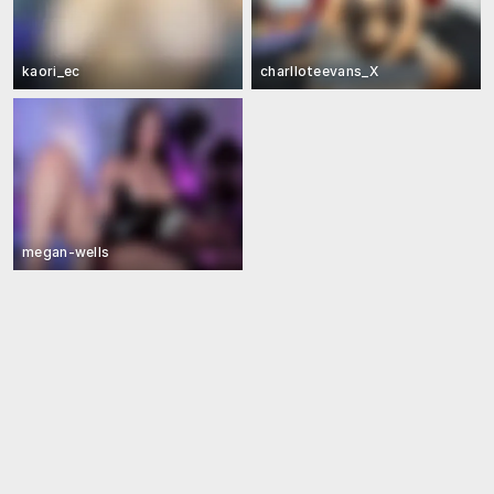
kaori_ec
charlloteevans_X
megan-wells